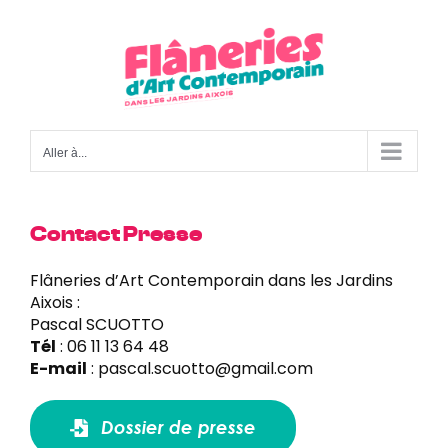
Passer
au
contenu
Aller à...
Contact Presse
Flâneries d’Art Contemporain dans les Jardins
Aixois :
Pascal SCUOTTO
Tél
: 06 11 13 64 48
E-mail
:
pascal.scuotto@gmail.com
Dossier de presse