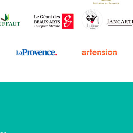
s
res