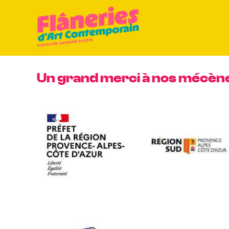
Passer
au
contenu
Un grand merci à nos mécène