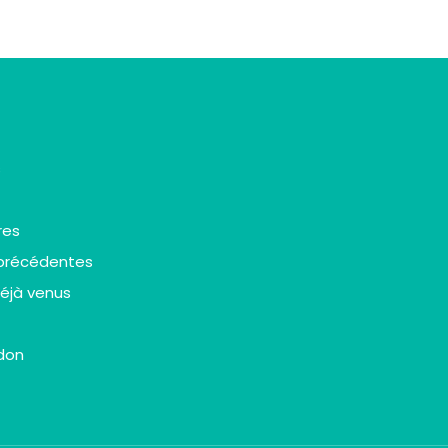
s
res
 précédentes
déjà venus
 don