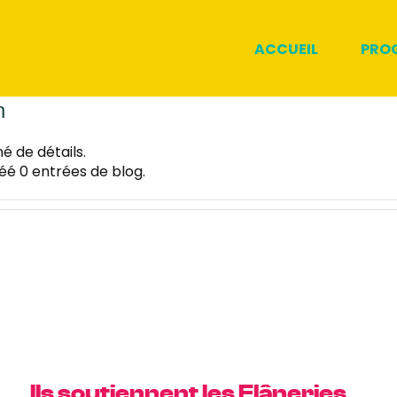
ACCUEIL
PRO
n
é de détails.
éé 0 entrées de blog.
Ils soutiennent les Flâneries…