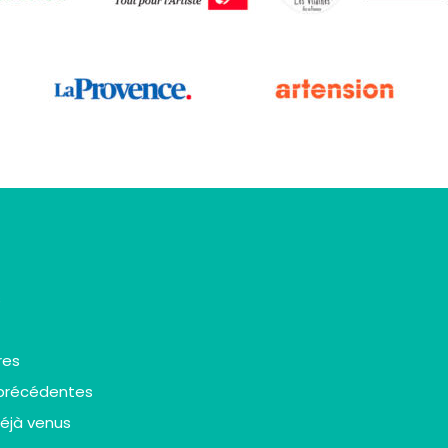
s
res
 précédentes
déjà venus